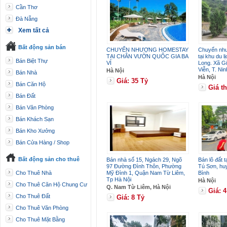
Cần Thơ
Đà Nẵng
Xem tất cả
Bất động sản bán
CHUYỂN NHƯỢNG HOMESTAY
Chuyển như
TẠI CHÂN VƯỜN QUỐC GIA BA
tại khu du 
Bán Biệt Thự
VÌ
Long. Xã G
Viễn, T. Nin
Hà Nội
Bán Nhà
Hà Nội
Giá: 35 Tỷ
Bán Căn Hộ
Giá t
Bán Đất
Bán Văn Phòng
Bán Khách Sạn
Bán Kho Xưởng
Bán Cửa Hàng / Shop
Bất động sản cho thuê
Bán nhà số 15, Ngách 29, Ngõ
Bán lô đất 
97 Đường Đình Thôn, Phường
Tú Sơn, huy
Cho Thuê Nhà
Mỹ Đình 1, Quận Nam Từ Liêm,
Bình
Tp Hà Nội
Hà Nội
Cho Thuê Căn Hộ Chung Cư
Q. Nam Từ Liêm, Hà Nội
Giá: 
Cho Thuê Đất
Giá: 8 Tỷ
Cho Thuê Văn Phòng
Cho Thuê Mặt Bằng