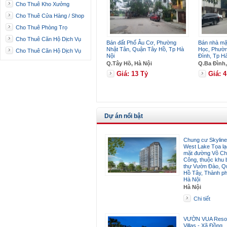
Cho Thuê Kho Xưởng
Cho Thuê Cửa Hàng / Shop
Cho Thuê Phòng Trọ
Cho Thuê Căn Hộ Dịch Vụ
Bán đất Phố Âu Cơ, Phường
Bán nhà mặ
Nhật Tân, Quận Tây Hồ, Tp Hà
Học, Phườ
Cho Thuê Căn Hộ Dịch Vụ
Nội
Đình, Tp H
Q.Tây Hồ, Hà Nội
Q.Ba Đình,
Giá: 13 Tỷ
Giá: 
Dự án nổi bật
Chung cư Skyline
West Lake Tọa lạc
mặt đường Võ Ch
Công, thuộc khu b
thự Vườn Đào, Q
Hồ Tây, Thành p
Hà Nội
Hà Nội
Chi tiết
VƯỜN VUA Resor
Villas - Xã Đồng